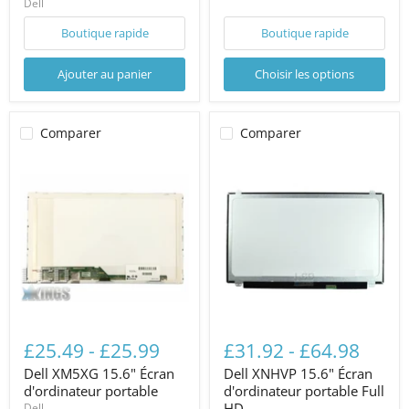
Dell
Boutique rapide
Boutique rapide
Ajouter au panier
Choisir les options
Comparer
Comparer
£25.49
-
£25.99
£31.92
-
£64.98
Dell XM5XG 15.6" Écran
Dell XNHVP 15.6" Écran
d'ordinateur portable
d'ordinateur portable Full
HD
Dell