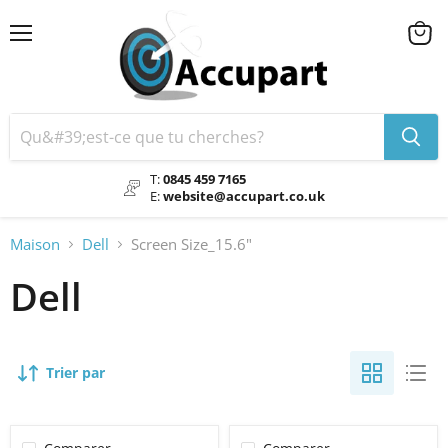
Menu
Voir
le
chario
T:
0845 459 7165
E:
website@accupart.co.uk
Maison
Dell
Screen Size_15.6"
Dell
Trier par