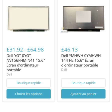
£31.92
-
£64.98
£46.13
Dell YGT 0YGT
Dell YMHWH 0YMHWH
NV156FHM-N41 15.6"
144 Hz 15.6" Écran
Écran d'ordinateur
d'ordinateur portable
portable
Dell
Dell
Boutique rapide
Boutique rapide
Choisir les options
Ajouter au panier