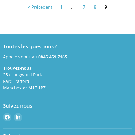
Précédent
1
…
7
8
9
Toutes les questions ?
Appelez-nous au
0845 459 7165
Trouvez-nous
25a Longwood Park,
Parc Trafford,
Manchester M17 1PZ
Suivez-nous
Retrouvez-
Retrouvez-
nous
nous
sur
sur