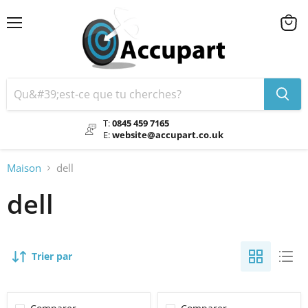
Menu
Voir
le
chario
T:
0845 459 7165
E:
website@accupart.co.uk
Maison
dell
dell
Trier par