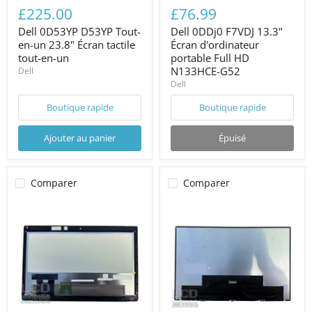
£225.00
£76.99
Dell 0D53YP D53YP Tout-
Dell 0DDj0 F7VDJ 13.3"
en-un 23.8" Écran tactile
Écran d'ordinateur
tout-en-un
portable Full HD
N133HCE-G52
Dell
Dell
Boutique rapide
Boutique rapide
Ajouter au panier
Épuisé
Comparer
Comparer