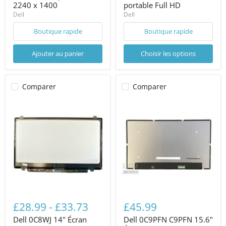
2240 x 1400
portable Full HD
Dell
Dell
Boutique rapide
Boutique rapide
Ajouter au panier
Choisir les options
Comparer
Comparer
£28.99
-
£33.73
£45.99
Dell 0C8WJ 14" Écran
Dell 0C9PFN C9PFN 15.6"