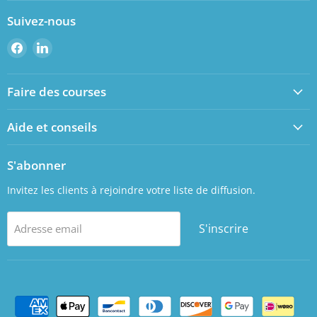
Suivez-nous
Retrouvez-
Retrouvez-
nous
nous
sur
sur
Faire des courses
Facebook
LinkedIn
Aide et conseils
S'abonner
Invitez les clients à rejoindre votre liste de diffusion.
S'inscrire
Adresse email