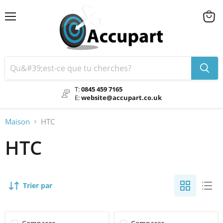
Menu
Voir
le
chario
T:
0845 459 7165
E:
website@accupart.co.uk
Maison
HTC
HTC
Trier par