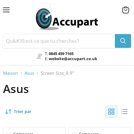
Menu
Voir
le
chario
T:
0845 459 7165
E:
website@accupart.co.uk
Maison
Asus
Screen Size_8.9"
Asus
Trier par