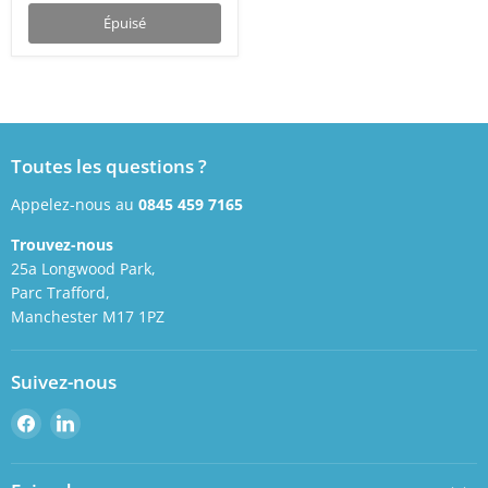
Épuisé
Toutes les questions ?
Appelez-nous au
0845 459 7165
Trouvez-nous
25a Longwood Park,
Parc Trafford,
Manchester M17 1PZ
Suivez-nous
Retrouvez-
Retrouvez-
nous
nous
sur
sur