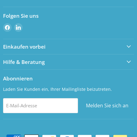
Folgen Sie uns
Besuchen
Besuchen
Sie
Sie
uns
uns
Einkaufen vorbei
auf
auf
Facebook
LinkedIn
Hilfe & Beratung
Abonnieren
Laden Sie Kunden ein, Ihrer Mailingliste beizutreten.
Melden Sie sich an
E-Mail-Adresse