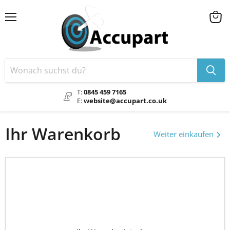
Speisekarte
Ware
anse
T:
0845 459 7165
E:
website@accupart.co.uk
Ihr Warenkorb
Weiter einkaufen