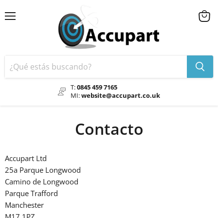
Menú
Ver
carrit
T:
0845 459 7165
MI:
website@accupart.co.uk
Contacto
Accupart Ltd
25a Parque Longwood
Camino de Longwood
Parque Trafford
Manchester
M17 1PZ