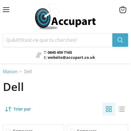
Menu
Voir
le
chario
T:
0845 459 7165
E:
website@accupart.co.uk
Maison
Dell
Dell
Trier par