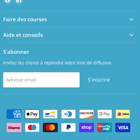
nous
nous
sur
sur
Faire des courses
Facebook
LinkedIn
Aide et conseils
S'abonner
Invitez les clients à rejoindre votre liste de diffusion.
S'inscrire
Adresse email