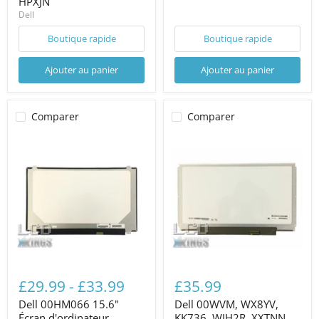
HPXJN
Dell
Boutique rapide
Boutique rapide
Ajouter au panier
Ajouter au panier
Comparer
Comparer
£29.99
-
£33.99
£35.99
Dell 00HM066 15.6"
Dell 00WVM, WX8YV,
Écran d'ordinateur
KK736, WJH2R, XXTNN,