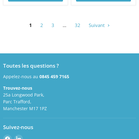
1
2
3
…
32
Suivant
Toutes les questions ?
Appelez-nous au
0845 459 7165
Trouvez-nous
25a Longwood Park,
Parc Trafford,
Manchester M17 1PZ
Suivez-nous
Retrouvez-
Retrouvez-